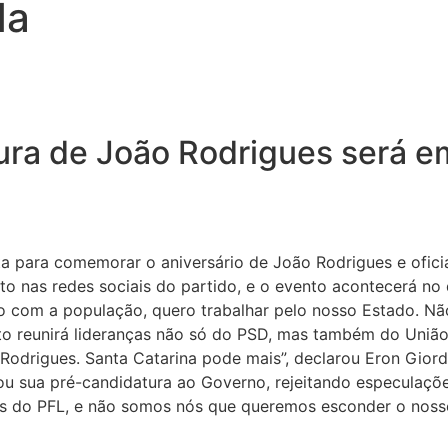
da
ra de João Rodrigues será e
 para comemorar o aniversário de João Rodrigues e oficia
ito nas redes sociais do partido, e o evento acontecerá n
nto com a população, quero trabalhar pelo nosso Estado. N
ento reunirá lideranças não só do PSD, mas também do Uniã
odrigues. Santa Catarina pode mais”, declarou Eron Giord
ciou sua pré-candidatura ao Governo, rejeitando especula
emos do PFL, e não somos nós que queremos esconder o noss